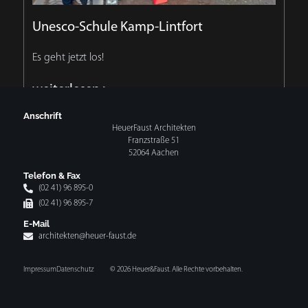
Unesco-Schule Kamp-Lintfort
Es geht jetzt los!
weiterlesen >
Anschrift
HeuerFaust Architekten
Franzstraße 51
52064 Aachen
Telefon & Fax
(02 41) 96 895-0
(02 41) 96 895-7
E-Mail
architekten@heuer-faust.de
Impressum
Datenschutz
© 2026 Heuer&Faust. Alle Rechte vorbehalten.