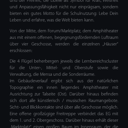
und der Freiheit, die Libelle als Symbol für Kraft, Weisheit
und Anpassungsfähigkeit nicht nur einprägsam, sondern
bieten ein gutes Motto für die Schulnutzung: Lebe Dein
Leben und erfahre, was die Welt bieten kann.
Von der Mitte, dem Forum/Marktplatz, dem Amphitheater
aus mit einem offenen, begegnungsfördernden Luftraum
über vier Geschosse, werden die einzelnen „Häuser“
erschlossen:
Die 4 Flügel beherbergen jeweils die Lernbereichscluster
für die Unter-, Mittel- und Oberstufe sowie die
Verwaltung, die Mensa und die Sonderräume.
Im Gebäudeverlauf ergibt sich aus der natürlichen
Topographie ein innen liegendes Amphitheater mit
Ausrichtung zur Talseite (Ost). Darüber hinaus befinden
sich dort alle künstlerisch / musischen Raumangebote.
Sicht- und Blickkontakte sind über alle Geschosse möglich.
Eine offene großzügige Freitreppe verbindet das EG mit
dem 1. und 2. Obergeschoss. Darüber hinaus erhält dieser
„Marktplatz“ einen großen Baum im Innenraum, der die