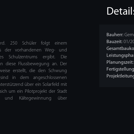
Detail
Bauherr:
Geme
Bauzeit:
01/20
rd. 250 Schüler folgt einem
Gesamtbauko
aus der vorhandenen Weg- und
Leistungspha
es Schulzentrums ergibt. Die
Planungszeit:
 an diese Flussbewegung an. Der
Fertigstellung
weise erstellt, die den Schwung
Projektleitung
he sind in dem angeschlossenen
erstützend über ein Solarfeld mit
ich um ein Pilotprojekt der Stadt
- und Kältegewinnung über