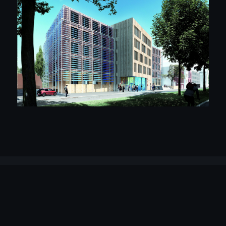
Anschrift
HeuerFaust Architekten
Franzstraße 51
52064 Aachen
Telefon & Fax