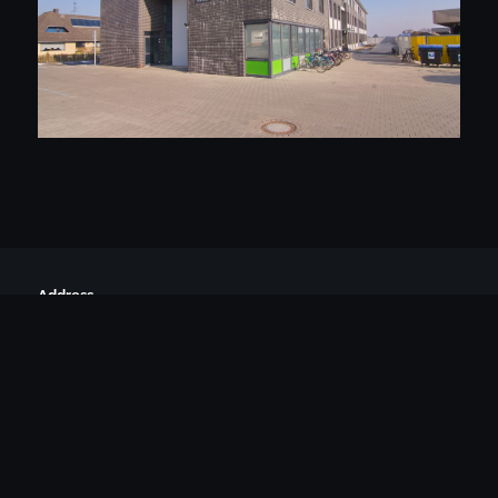
Address
HeuerFaust Architekten
Franzstraße 51
52064 Aachen
Phone & Fax
(02 41) 96 895-0
(02 41) 96 895-7
Email
architekten@heuer-faust.de